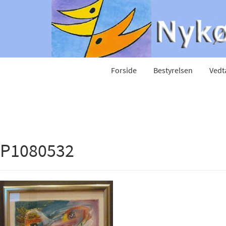
Forside
Bestyrelsen
Vedt
P1080532