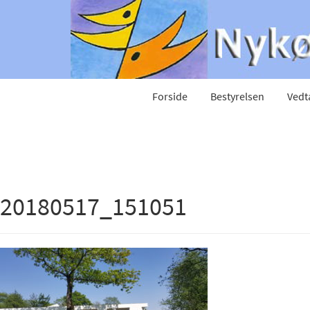
Forside
Bestyrelsen
Vedt
20180517_151051