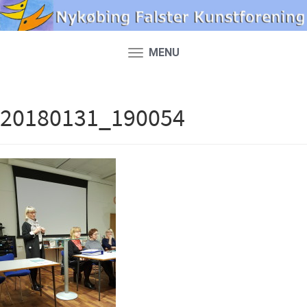
MENU
Toggle
navigation
20180131_190054