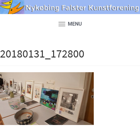
MENU
Toggle
navigation
20180131_172800