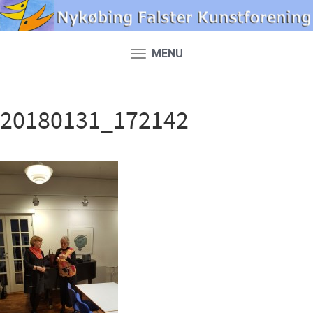
MENU
Toggle
navigation
20180131_172142