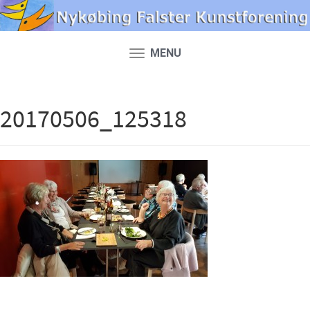
MENU
Toggle
navigation
20170506_125318