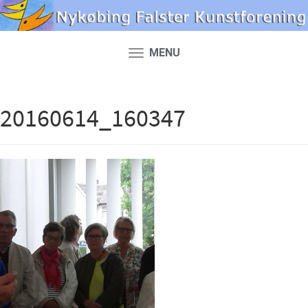
MENU
Toggle
navigation
20160614_160347