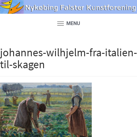
MENU
Toggle
navigation
johannes-wilhjelm-fra-italien-
til-skagen