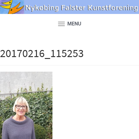
MENU
Toggle
navigation
20170216_115253